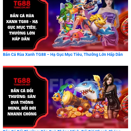
Bắn Cá Rùa Xanh TG88 – Hạ Gục Mục Tiêu, Thưởng Lớn Hấp Dẫn