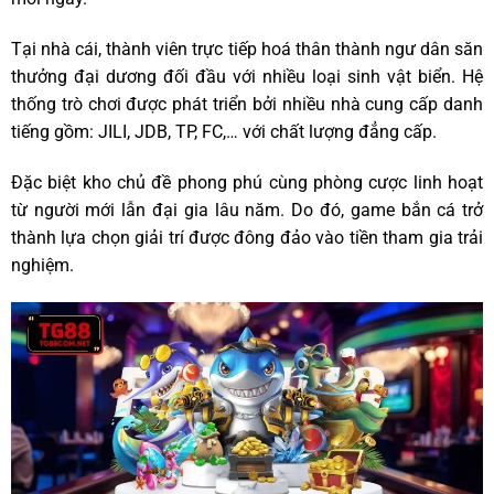
Tại nhà cái, thành viên trực tiếp hoá thân thành ngư dân săn
thưởng đại dương đối đầu với nhiều loại sinh vật biển. Hệ
thống trò chơi được phát triển bởi nhiều nhà cung cấp danh
tiếng gồm: JILI, JDB, TP, FC,… với chất lượng đẳng cấp.
Đặc biệt kho chủ đề phong phú cùng phòng cược linh hoạt
từ người mới lẫn đại gia lâu năm. Do đó, game bắn cá trở
thành lựa chọn giải trí được đông đảo vào tiền tham gia trải
nghiệm.