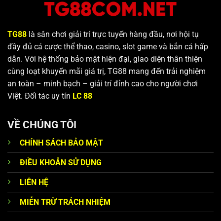
TG88
là sân chơi giải trí trực tuyến hàng đầu, nơi hội tụ
đầy đủ cá cược thể thao, casino, slot game và bắn cá hấp
dẫn. Với hệ thống bảo mật hiện đại, giao diện thân thiện
cùng loạt khuyến mãi giá trị, TG88 mang đến trải nghiệm
an toàn – minh bạch – giải trí đỉnh cao cho người chơi
Việt. Đối tác uy tín
LC 88
VỀ CHÚNG TÔI
CHÍNH SÁCH BẢO MẬT
ĐIỀU KHOẢN SỬ DỤNG
LIÊN HỆ
MIỄN TRỪ TRÁCH NHIỆM