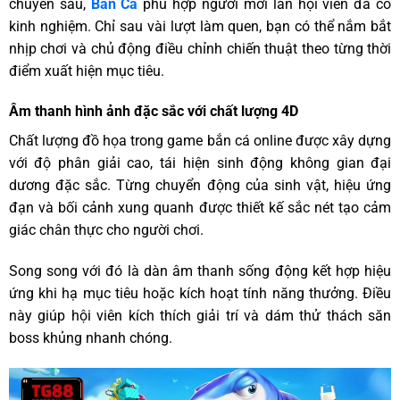
chuyên sâu,
Bắn Cá
phù hợp người mới lẫn hội viên đã có
kinh nghiệm. Chỉ sau vài lượt làm quen, bạn có thể nắm bắt
nhịp chơi và chủ động điều chỉnh chiến thuật theo từng thời
điểm xuất hiện mục tiêu.
Âm thanh hình ảnh đặc sắc với chất lượng 4D
Chất lượng đồ họa trong game bắn cá online được xây dựng
với độ phân giải cao, tái hiện sinh động không gian đại
dương đặc sắc. Từng chuyển động của sinh vật, hiệu ứng
đạn và bối cảnh xung quanh được thiết kế sắc nét tạo cảm
giác chân thực cho người chơi.
Song song với đó là dàn âm thanh sống động kết hợp hiệu
ứng khi hạ mục tiêu hoặc kích hoạt tính năng thưởng. Điều
này giúp hội viên kích thích giải trí và dám thử thách săn
boss khủng nhanh chóng.