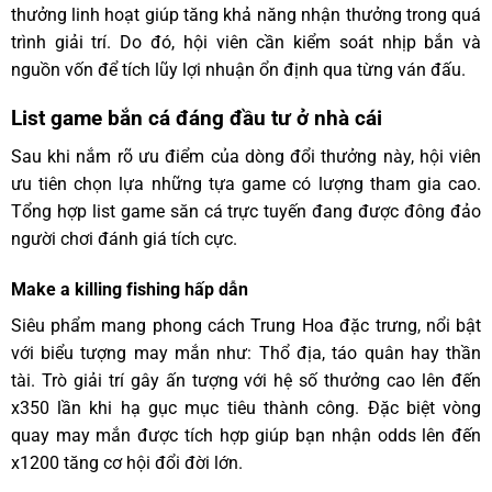
thưởng linh hoạt giúp tăng khả năng nhận thưởng trong quá
trình giải trí. Do đó, hội viên cần kiểm soát nhịp bắn và
nguồn vốn để tích lũy lợi nhuận ổn định qua từng ván đấu.
List game bắn cá đáng đầu tư ở nhà cái
Sau khi nắm rõ ưu điểm của dòng đổi thưởng này, hội viên
ưu tiên chọn lựa những tựa game có lượng tham gia cao.
Tổng hợp list game săn cá trực tuyến đang được đông đảo
người chơi đánh giá tích cực.
Make a killing fishing hấp dẫn
Siêu phẩm mang phong cách Trung Hoa đặc trưng, nổi bật
với biểu tượng may mắn như: Thổ địa, táo quân hay thần
tài. Trò giải trí gây ấn tượng với hệ số thưởng cao lên đến
x350 lần khi hạ gục mục tiêu thành công. Đặc biệt vòng
quay may mắn được tích hợp giúp bạn nhận odds lên đến
x1200 tăng cơ hội đổi đời lớn.