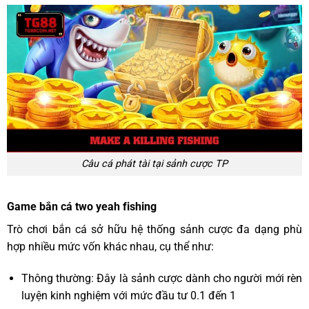
Câu cá phát tài tại sảnh cược TP
Game bắn cá two yeah fishing
Trò chơi bắn cá sở hữu hệ thống sảnh cược đa dạng phù
hợp nhiều mức vốn khác nhau, cụ thể như:
Thông thường: Đây là sảnh cược dành cho người mới rèn
luyện kinh nghiệm với mức đầu tư 0.1 đến 1