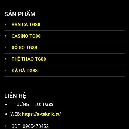
SẢN PHẨM
BẮN CÁ TG88
CASINO TG88
XỔ SỐ TG88
THỂ THAO TG88
ĐÁ GÀ TG88
LIÊN HỆ
THƯƠNG HIỆU:
TG88
WEB:
https://a-teknik.tv/
SĐT: 0965478452