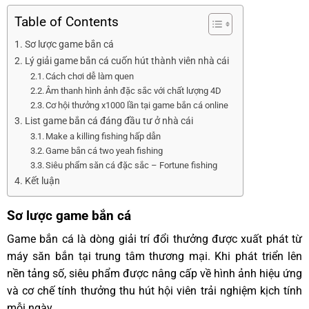
Table of Contents
Sơ lược game bắn cá
Lý giải game bắn cá cuốn hút thành viên nhà cái
Cách chơi dễ làm quen
Âm thanh hình ảnh đặc sắc với chất lượng 4D
Cơ hội thưởng x1000 lần tại game bắn cá online
List game bắn cá đáng đầu tư ở nhà cái
Make a killing fishing hấp dẫn
Game bắn cá two yeah fishing
Siêu phẩm săn cá đặc sắc – Fortune fishing
Kết luận
Sơ lược game bắn cá
Game bắn cá là dòng giải trí đổi thưởng được xuất phát từ
máy săn bắn tại trung tâm thương mại. Khi phát triển lên
nền tảng số, siêu phẩm được nâng cấp về hình ảnh hiệu ứng
và cơ chế tính thưởng thu hút hội viên trải nghiệm kịch tính
mỗi ngày.