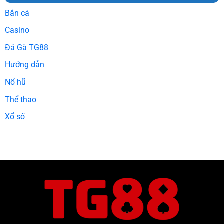
Bắn cá
Casino
Đá Gà TG88
Hướng dẫn
Nổ hũ
Thể thao
Xổ số