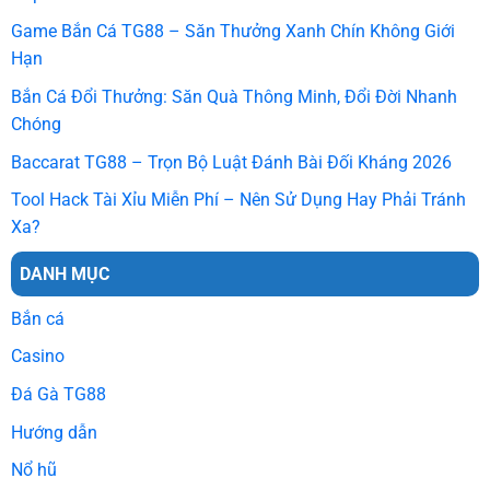
Game Bắn Cá TG88 – Săn Thưởng Xanh Chín Không Giới
Hạn
Bắn Cá Đổi Thưởng: Săn Quà Thông Minh, Đổi Đời Nhanh
Chóng
Baccarat TG88 – Trọn Bộ Luật Đánh Bài Đối Kháng 2026
Tool Hack Tài Xỉu Miễn Phí – Nên Sử Dụng Hay Phải Tránh
Xa?
DANH MỤC
Bắn cá
Casino
Đá Gà TG88
Hướng dẫn
Nổ hũ