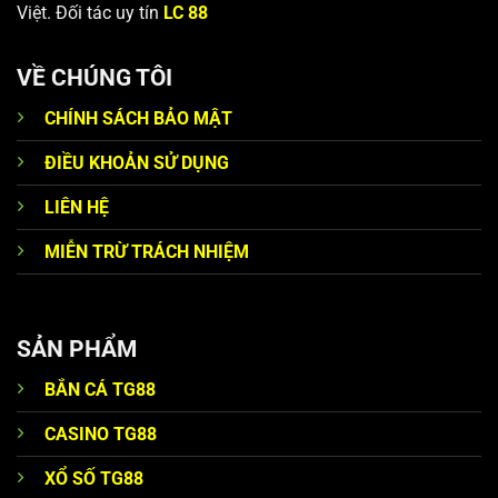
Việt. Đối tác uy tín
LC 88
VỀ CHÚNG TÔI
CHÍNH SÁCH BẢO MẬT
ĐIỀU KHOẢN SỬ DỤNG
LIÊN HỆ
MIỄN TRỪ TRÁCH NHIỆM
SẢN PHẨM
BẮN CÁ TG88
CASINO TG88
XỔ SỐ TG88