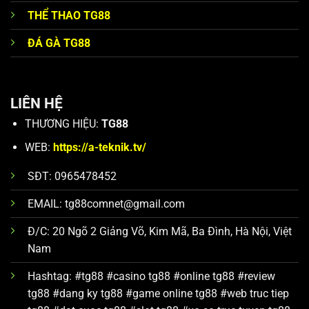
THỂ THAO TG88
ĐÁ GÀ TG88
LIÊN HỆ
THƯƠNG HIỆU:
TG88
WEB:
https://a-teknik.tv/
SĐT: 0965478452
EMAIL:
tg88comnet@gmail.com
Đ/C: 20 Ngõ 2 Giảng Võ, Kim Mã, Ba Đình, Hà Nội, Việt
Nam
Hashtag: #tg88 #casino tg88 #online tg88 #review
tg88 #dang ky tg88 #game online tg88 #web truc tiep