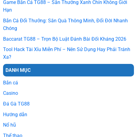
Game Bắn Cá TG88 – Săn Thưởng Xanh Chín Không Giới
Hạn
Bắn Cá Đổi Thưởng: Săn Quà Thông Minh, Đổi Đời Nhanh
Chóng
Baccarat TG88 – Trọn Bộ Luật Đánh Bài Đối Kháng 2026
Tool Hack Tài Xỉu Miễn Phí – Nên Sử Dụng Hay Phải Tránh
Xa?
DANH MỤC
Bắn cá
Casino
Đá Gà TG88
Hướng dẫn
Nổ hũ
Thể thao