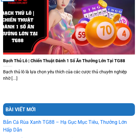
Bạch Thủ Lô | Chiến Thuật Đánh 1 Số Ăn Thưởng Lớn Tại TG88
Bạch thủ lô là lựa chọn yêu thích của các cược thủ chuyên nghiệp
nhờ [...]
BÀI VIẾT MỚI
Bắn Cá Rùa Xanh TG88 – Hạ Gục Mục Tiêu, Thưởng Lớn
Hấp Dẫn