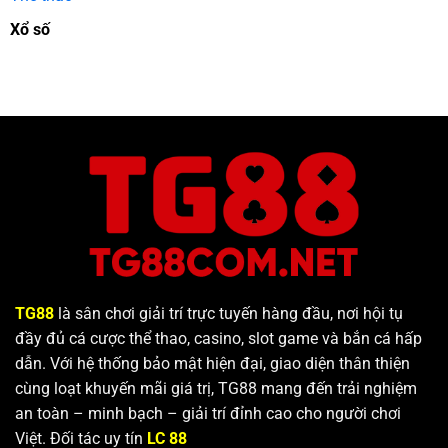
Xổ số
TG88
là sân chơi giải trí trực tuyến hàng đầu, nơi hội tụ
đầy đủ cá cược thể thao, casino, slot game và bắn cá hấp
dẫn. Với hệ thống bảo mật hiện đại, giao diện thân thiện
cùng loạt khuyến mãi giá trị, TG88 mang đến trải nghiệm
an toàn – minh bạch – giải trí đỉnh cao cho người chơi
Việt. Đối tác uy tín
LC 88